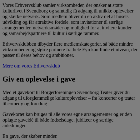
Vores Erhvervsklub samler virksomheder, der ønsker at støtte
kulturlivet i Svendborg og samtidig få adgang til unikke oplevelser
og stærke netværk. Som medlem bliver du en aktiv del af husets
udvikling og får attraktive fordele, som invitationer til særlige
arrangementer, netværksmøder og mulighed for at invitere kunder
og samarbejdspartnere til kultur i særlige rammer.
Erhvervsklubben tilbyder flere medlemskategorier, så både mindre
virksomheder og større partnere fra hele Fyn kan finde et niveau, der
passer til deres behov og ambitioner.
Mere om vores Erhvervsklub
Giv en oplevelse i gave
Med et gavekort til Borgerforeningen Svendborg Teater giver du
adgang til uforglemmelige kulturoplevelser – fra koncerter og teater
til comedy og foredrag.
Gavekortet kan bruges til alle vores egne arrangementer og er den
oplagte gaveidé til både fødselsdage, jubilæer og særlige
anledninger.
En gave, der skaber minder.