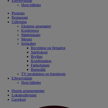
Erhvervsklub
Hent billetter
Program
Restaurant
Udlejning
Eksterne arrangører
Konference
Mødelokaler
Messer
Selskaber
Reception og firmafest
Julefrokost
Bryllup
Konfirmation
Fødselsdage
Barnedåb
TV produktion og fotoshoots
Erhvervsklub
Hent billetter
Husets arrangementer
Lokaleudlejning
Gavekort