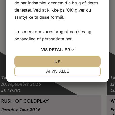
de har indsamlet gennem din brug af deres
tjenester. Ved at klikke på 'OK' giver du
samtykke til disse formål.
Læs mere om vores brug af cookies og
behandling af persondata
her
.
VIS
DETALJER
JA
NEJ
OK
JA
NEJ
NØDVENDIGE
PRÆFERENCER
AFVIS ALLE
Torsdag
L
JA
NEJ
JA
NEJ
10. september 2026
12
MARKETING
STATISTIK
kl. 20.00
kl
RUSH OF COLDPLAY
W
Paradise Tour 2026
Fi