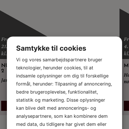
Fredag
F
21. august 2026
4.
Samtykke til cookies
kl. 19.00
kl
Vi og vores samarbejdspartnere bruger
NUL STJERNER – DET STORE REJSESHOW
M
teknologier, herunder cookies, til at
2
Ha
indsamle oplysninger om dig til forskellige
Jan Elhøj og Morten Kirckhoff
no
formål, herunder: Tilpasning af annoncering,
bedre brugeroplevelse, funktionalitet,
statistik og marketing. Disse oplysninger
BILLETTER
LÆS MERE
kan blive delt med annoncerings- og
analysepartnere, som kan kombinere dem
med data, du tidligere har givet dem eller