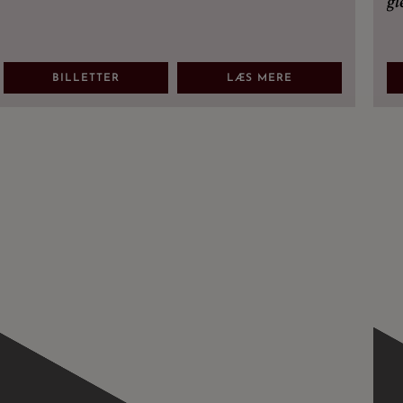
gl
ab
BILLETTER
LÆS MERE