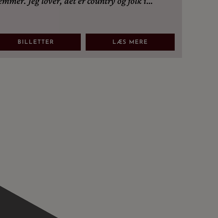
emmer. Jeg lover, det er country og folk i
solut topklasse!
BILLETTER
LÆS MERE