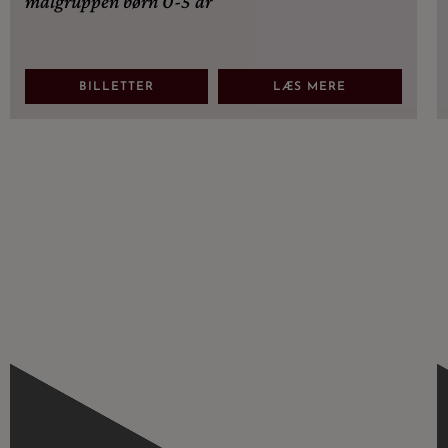
målgruppen børn 0-5 år
BILLETTER
LÆS MERE