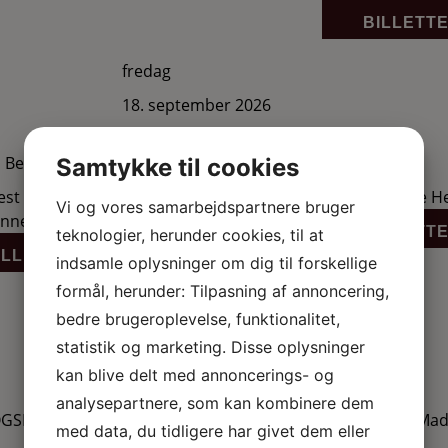
BILLETT
fredag
18. september 2026
kl. 20.00
 Bedste
Die Herren
Samtykke til cookies
est til Flemming Bamse Jørgensen og
Det sidste Die H
Vi og vores samarbejdspartnere bruger
nner.
BILLETT
teknologier, herunder cookies, til at
ILLETTER
LÆS MERE
indsamle oplysninger om dig til forskellige
formål, herunder: Tilpasning af annoncering,
bedre brugeroplevelse, funktionalitet,
torsdag
statistik og marketing. Disse oplysninger
24. september 2026
kan blive delt med annoncerings- og
kl. 19.00
analysepartnere, som kan kombinere dem
ØGSBERG
Helle Lynge, Mad
med data, du tidligere har givet dem eller
Toghøj