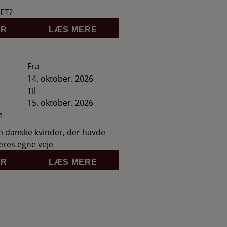
ET?
ER
LÆS MERE
Fra
14. oktober. 2026
Til
15. oktober. 2026
e
om danske kvinder, der havde
deres egne veje
ER
LÆS MERE