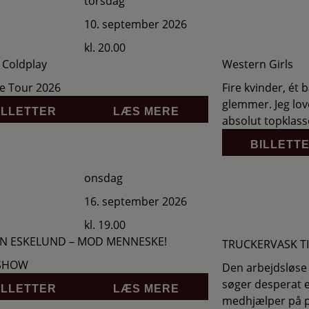
torsdag
10. september 2026
kl. 20.00
 Coldplay
Western Girls
e Tour 2026
Fire kvinder, ét 
glemmer. Jeg love
ILLETTER
LÆS MERE
absolut topklass
BILLETT
onsdag
16. september 2026
kl. 19.00
N ESKELUND – MOD MENNESKE!
TRUCKERVASK T
 SHOW
Den arbejdsløse 
søger desperat 
ILLETTER
LÆS MERE
medhjælper på p