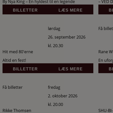
By Nya King – En hyldest til en legende
– VED 
BILLETTER
LÆS MERE
B
lørdag
Få bille
26. september 2026
kl. 20.30
Hit med 80'erne
Rane Wi
Altid en fest!
En ufor
BILLETTER
LÆS MERE
B
Få billetter
fredag
2. oktober 2026
kl. 20.00
Rikke Thomsen
SHU-BI