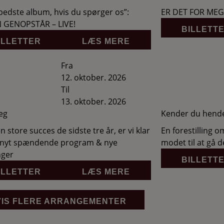
bedste album, hvis du spørger os”:
ER DET FOR MEG
N GENOPSTÅR – LIVE!
BILLETT
ILLETTER
LÆS MERE
Fra
12. oktober. 2026
Til
13. oktober. 2026
eg
Kender du hend
n store succes de sidste tre år, er vi klar
En forestilling 
 nyt spændende program & nye
modet til at gå 
nger
BILLETT
ILLETTER
LÆS MERE
VIS FLERE ARRANGEMENTER