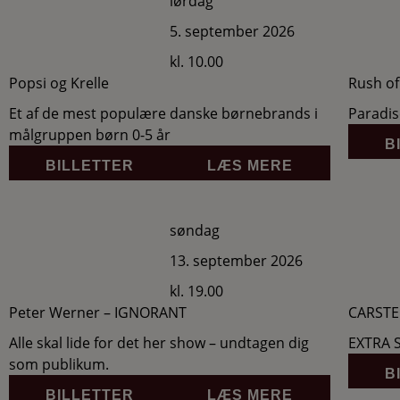
lørdag
5. september 2026
kl. 10.00
Popsi og Krelle
Rush of
Et af de mest populære danske børnebrands i
Paradis
målgruppen børn 0-5 år
B
BILLETTER
LÆS MERE
søndag
13. september 2026
kl. 19.00
Peter Werner – IGNORANT
CARSTE
Alle skal lide for det her show – undtagen dig
EXTRA
som publikum.
B
BILLETTER
LÆS MERE