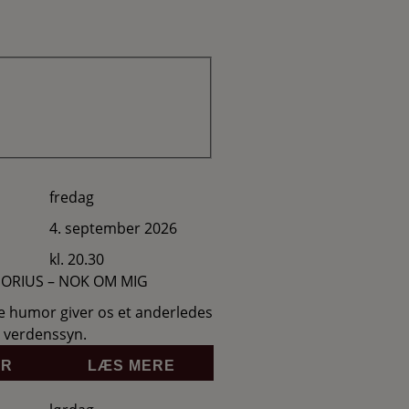
fredag
4. september 2026
kl. 20.30
HORIUS – NOK OM MIG
e humor giver os et anderledes
e verdenssyn.
ER
LÆS MERE