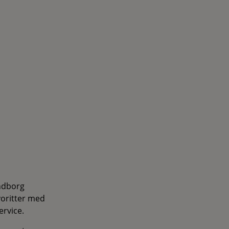
ndborg
voritter med
ervice.