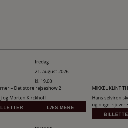
fredag
21. august 2026
kl. 19.00
erner – Det store rejseshow 2
MIKKEL KLINT T
øj og Morten Kirckhoff
Hans selvironisk
og noget sjover
ILLETTER
LÆS MERE
BILLETT