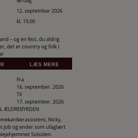
lørdag
12. september 2026
kl. 19.00
band – og en fest, du aldrig
r, det er country og folk i
e!
ER
LÆS MERE
Fra
16. september. 2026
Til
17. september. 2026
IL ÆLDREBYRDEN
mekanikerassistent, Nicky,
et job og ender som ufaglært
lejehjemmet Solsiden.