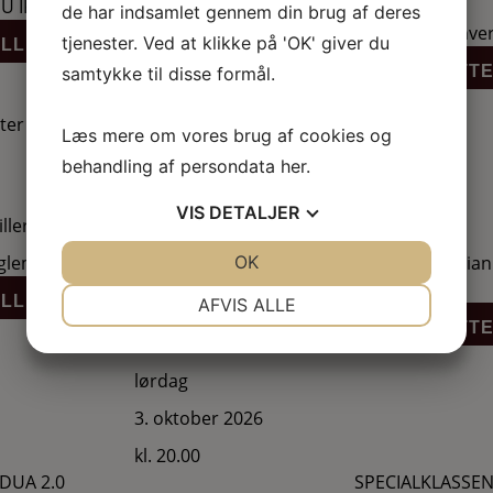
DU IKKE HVEM JEG ER?
de har indsamlet gennem din brug af deres
Sammen og hver 
tjenester. Ved at klikke på 'OK' giver du
ILLETTER
LÆS MERE
BILLETT
samtykke til disse formål.
tter
onsdag
Læs mere om vores brug af cookies og
30. september 2026
behandling af persondata
her
.
kl. 19.00
VIS
DETALJER
llerslev – TÆNK VILDT!
Piano Night
glemmelig aften med Rane Willerslev!
Et flygel, tre pi
JA
NEJ
OK
JA
NEJ
aften.
NØDVENDIGE
PRÆFERENCER
ILLETTER
LÆS MERE
AFVIS ALLE
BILLETT
JA
NEJ
JA
NEJ
MARKETING
STATISTIK
lørdag
3. oktober 2026
kl. 20.00
-DUA 2.0
SPECIALKLASSE