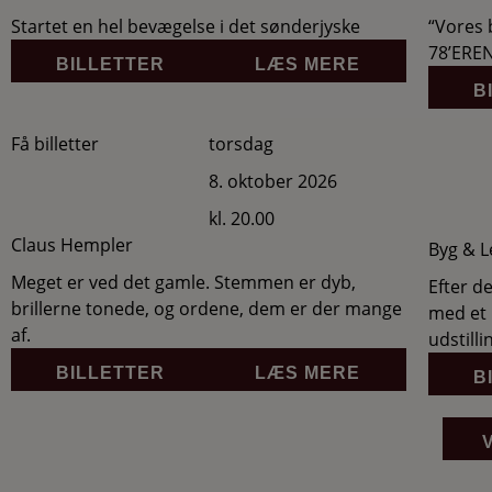
Startet en hel bevægelse i det sønderjyske
“Vores 
78’ERE
BILLETTER
LÆS MERE
B
Få billetter
torsdag
8. oktober 2026
kl. 20.00
Claus Hempler
Byg & L
Meget er ved det gamle. Stemmen er dyb,
Efter de
brillerne tonede, og ordene, dem er der mange
med et
af.
udstilli
BILLETTER
LÆS MERE
B