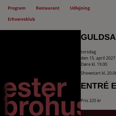
Program
Restaurant
Udlejning
Erhvervsklub
GULDSA
torsdag
den 15. april 2027
Døre kl. 19.00
Showstart kl. 20.0
ENTRÉ 
Pris 225 kr