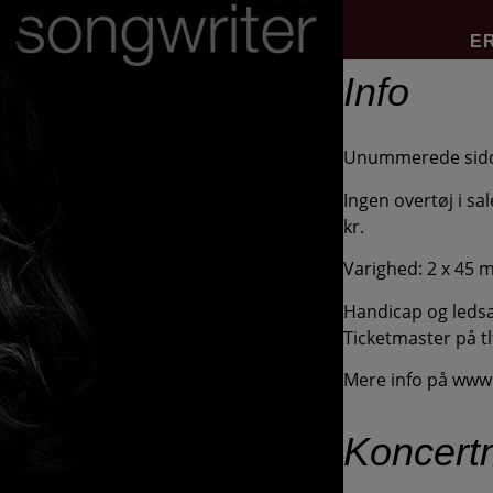
E
Info
Unummerede sidd
Ingen overtøj i sa
kr.
Varighed: 2 x 45 m
Handicap og ledsa
Ticketmaster på tl
Mere info på www
Koncer