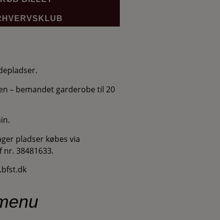
RHVERVSKLUB
epladser.
len – bemandet garderobe til 20
in.
ger pladser købes via
f nr. 38481633.
.bfst.dk
tmenu