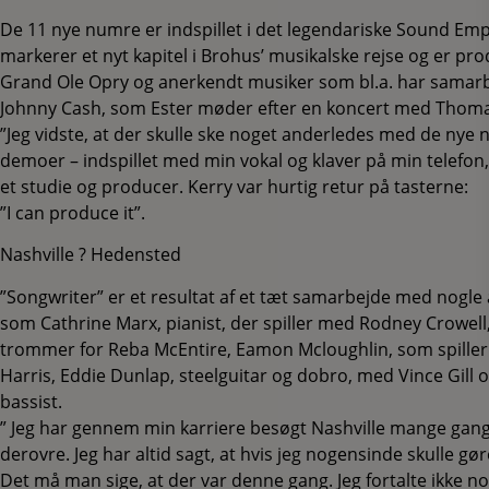
De 11 nye numre er indspillet i det legendariske Sound Em
markerer et nyt kapitel i Brohus’ musikalske rejse og er pr
Grand Ole Opry og anerkendt musiker som bl.a. har samarbe
Johnny Cash, som Ester møder efter en koncert med Thoma
”Jeg vidste, at der skulle ske noget anderledes med de nye
demoer – indspillet med min vokal og klaver på min telefo
et studie og producer. Kerry var hurtig retur på tasterne:
”I can produce it”.
Nashville ? Hedensted
”Songwriter” er et resultat af et tæt samarbejde med nogle
som Cathrine Marx, pianist, der spiller med Rodney Crowell
trommer for Reba McEntire, Eamon Mcloughlin, som spille
Harris, Eddie Dunlap, steelguitar og dobro, med Vince Gill 
bassist.
” Jeg har gennem min karriere besøgt Nashville mange gange
derovre. Jeg har altid sagt, at hvis jeg nogensinde skulle gø
Det må man sige, at der var denne gang. Jeg fortalte ikke no