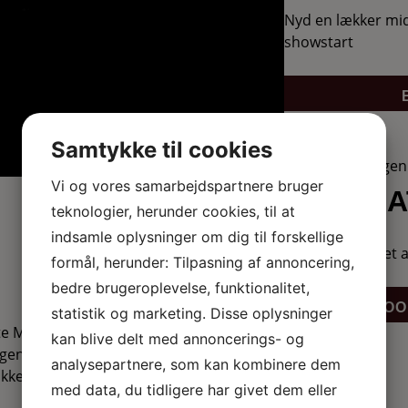
Nyd en lækker mid
showstart
Arrangør
Samtykke til cookies
Borgerforeningen 
Vi og vores samarbejdspartnere bruger
OVERNA
teknologier, herunder cookies, til at
indsamle oplysninger om dig til forskellige
Overnat i hjertet
formål, herunder: Tilpasning af annoncering,
bedre brugeroplevelse, funktionalitet,
BOO
statistik og marketing. Disse oplysninger
te Mermaid Records, har Ester Brohus
kan blive delt med annoncerings- og
ngene kredser om de valg, brud, håb og
analysepartnere, som kan kombinere dem
ke, hvor livet kræver fuldstændig
med data, du tidligere har givet dem eller