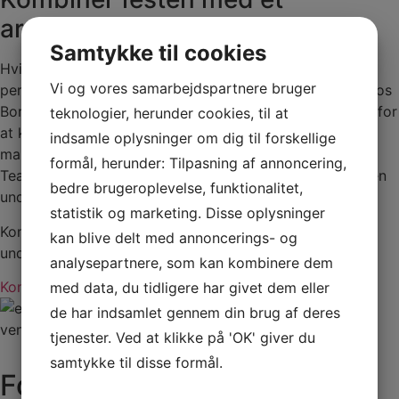
arrangement
Samtykke til cookies
Hvis du ønsker en anderledes fødselsdag, så har vi den
Vi og vores samarbejdspartnere bruger
perfekte lokation til dig. Ved at vælge at holde festen hos
Borgerforeningen Svendborg Teater har du muligheden for
teknologier, herunder cookies, til at
at kombinere spændende arrangementer i huset. Søger
indsamle oplysninger om dig til forskellige
man en fed koncert, festlige indslag og sjov på scenen i
formål, herunder: Tilpasning af annoncering,
Teatersalen eller et comedyshow, så sker det alt sammen
bedre brugeroplevelse, funktionalitet,
under et tag.
statistik og marketing. Disse oplysninger
Kontakt os for at høre mere om mulighederne for
kan blive delt med annoncerings- og
underholdning.
analysepartnere, som kan kombinere dem
Kontakt os
med data, du tidligere har givet dem eller
de har indsamlet gennem din brug af deres
tjenester. Ved at klikke på 'OK' giver du
samtykke til disse formål.
Forespørg på Fødselsdag