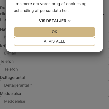
Læs mere om vores brug af cookies og
Du er velkommen til at kontakte os på
+45 62 22 23 21
behandling af persondata
her
.
eller udfyld vores kontaktformular herunder. Så vender vi
tilbage hurtigst muligt.
VIS
DETALJER
Navn
JA
NEJ
OK
JA
NEJ
NØDVENDIGE
PRÆFERENCER
AFVIS ALLE
E-mail
JA
NEJ
JA
NEJ
MARKETING
STATISTIK
Telefon
Deltagerantal
Meddelelse