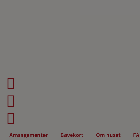
Arrangementer
Gavekort
Om huset
FA