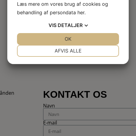
Læs mere om vores brug af cookies og
behandling af persondata
her
.
VIS
DETALJER
JA
NEJ
OK
JA
NEJ
NØDVENDIGE
PRÆFERENCER
AFVIS ALLE
JA
NEJ
JA
NEJ
MARKETING
STATISTIK
KONTAKT OS
Navn
E-mail