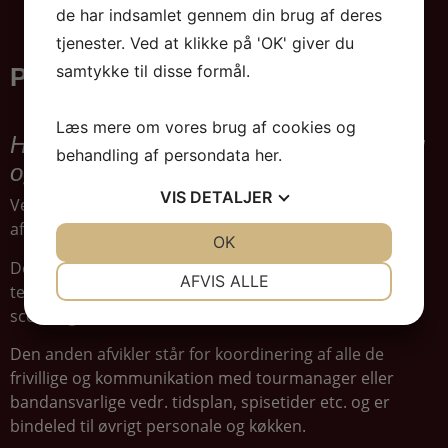
de har indsamlet gennem din brug af deres
tjenester. Ved at klikke på 'OK' giver du
samtykke til disse formål.
PERSONALE
Læs mere om vores brug af cookies og
Husets personale til koncerter, foredrag
behandling af persondata
her
.
og øvrige events
VIS
DETALJER
Ved de fleste koncerter i Guldsalen, har vi tilknyttet 2
afviklere.
JA
NEJ
OK
JA
NEJ
Den ene står for teknikken og samarbejdet med jeres
NØDVENDIGE
PRÆFERENCER
AFVIS ALLE
tekniske crew. Herunder er der X-antal medhjælpere til
JA
NEJ
JA
NEJ
scene og teknik.
MARKETING
STATISTIK
Den anden afvikler står for koordinering af alle de
frivillige og kommunikation med tourmanager eller
bandansvarlige vedr. tidsplan, spisetider etc. og er
bindeled til øvrigt personale og køkken.