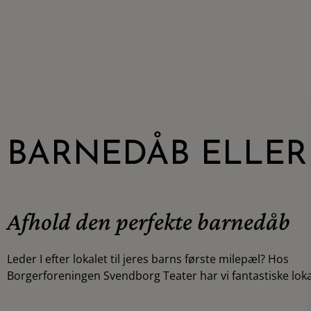
BARNEDÅB ELLER
Afhold den perfekte barnedåb
Leder I efter lokalet til jeres barns første milepæl? Hos
store fejring. Festlokalerne er beliggende centralt i Svendborg og
Borgerforeningen Svendborg Teater har vi fantastiske lokal