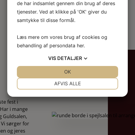
de har indsamlet gennem din brug af deres
tjenester. Ved at klikke på 'OK' giver du
samtykke til disse formål.
Læs mere om vores brug af cookies og
behandling af persondata
her
.
VIS
DETALJER
JA
NEJ
OK
JA
NEJ
NØDVENDIGE
PRÆFERENCER
AFVIS ALLE
JA
NEJ
JA
NEJ
te fest i
MARKETING
STATISTIK
. Har i mange
og Guldsalen,
Vi sørger for
ten og jeres