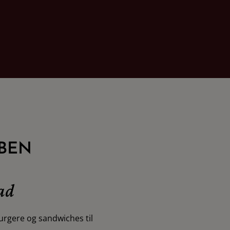
ÅBEN
mad
burgere og sandwiches til