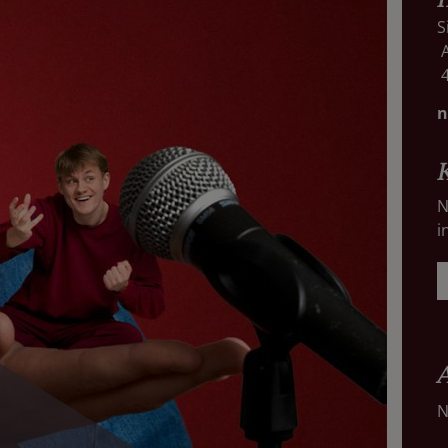
S
A
4
n
N
i
N