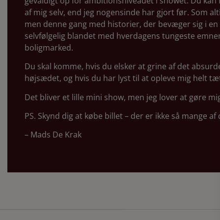
gevaldigt op for ambitionsniveauet i showet. Du kan
af mig selv, end jeg nogensinde har gjort før. Som alt
men denne gang med historier, der bevæger sig i en 
selvfølgelig blandet med hverdagens tungeste emner
boligmarked.
Du skal komme, hvis du elsker at grine af det absurde
højsædet, og hvis du har lyst til at opleve mig helt tæ
Det bliver et lille mini show, men jeg lover at gøre mi
PS. Skynd dig at købe billet – der er ikke så mange a
– Mads De Krak