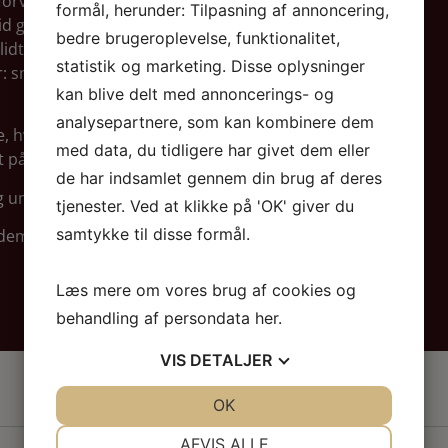
 forvente at se mig åbne mere op og dele mere
formål, herunder: Tilpasning af annoncering,
id gør jeg det gennem anekdoter fra mit liv –
bedre brugeroplevelse, funktionalitet,
lidt tungere retning: døden og det at miste…
statistik og marketing. Disse oplysninger
: smalltalk hos frisøren og det københavnske
kan blive delt med annoncerings- og
analysepartnere, som kan kombinere dem
, hvis du trænger til en aften med grin i
med data, du tidligere har givet dem eller
t på!
de har indsamlet gennem din brug af deres
g umage for, at det bliver en stor aften!
tjenester. Ved at klikke på 'OK' giver du
samtykke til disse formål.
f dem!
Læs mere om vores brug af cookies og
behandling af persondata
her
.
VIS
DETALJER
JA
NEJ
OK
JA
NEJ
NØDVENDIGE
PRÆFERENCER
AFVIS ALLE