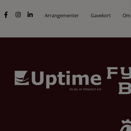
Arrangementer
Gavekort
Om 