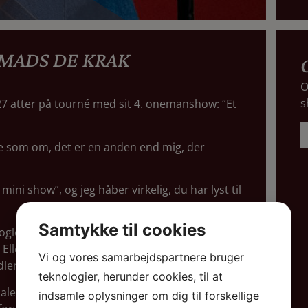
 MADS DE KRAK
O
s
27 atter på tourné med sit 4. onemanshow: “Et
ade som om, det er en anden end mig, der
ini show”, og jeg håber virkelig, du har lyst til
Samtykke til cookies
ogle af landets mindre sale – fordi de er
Eller… det er den officielle forklaring. Den
Vi og vores samarbejdspartnere bruger
ndler om at vælge den rigtige salstørrelse.
teknologier, herunder cookies, til at
ale, har jeg haft mulighed for at skrue
indsamle oplysninger om dig til forskellige