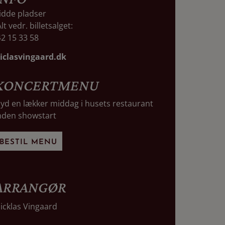
idde pladser
lt vedr. billetsalget:
2 15 33 58
iclasvingaard.dk
KONCERTMENU
yd en lækker middag i husets restaurant
nden showstart
BESTIL MENU
ARRANGØR
icklas Vingaard