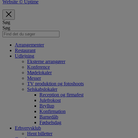
Website © Uptime
Søg
Søg
Arrangementer
Restaurant
Udlejning
Eksterne arrangører
Konference
Mødelokaler
Messer
TV produktion og fotoshoots
Selskabslokaler
Reception og firmafest
Julefrokost
Bryllup
Konfirmation
Barnedåb
Fødselsdag
Erhvervsklub
Hent billetter