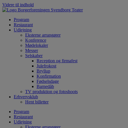
Videre til indhold
Program
Restaurant
Udlejning
Eksterne arrangører
Konference
Mødelokaler
Messer
Selskaber
Reception og firmafest
Julefrokost
Bryllup
Konfirmation
Fødselsdage
Barnedåb
TV produktion og fotoshoots
Erhvervsklub
Hent billetter
Program
Restaurant
Udlejning
Eksterne arrangører