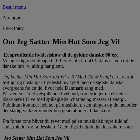
Bestil menu
Arrangør
LiveOplev
Om Jeg Sætter Min Hat Som Jeg Vil
Et sprudlende hyldestshow til de gyldne danske 60´ere
Vi tager dig med tilbage til 60´erne til Giro 413, dans i stuen og de
danske hits, vi aldrig har glemt.
Jeg Sætter Min Hat Som Jeg Vil – Ta´Med Ud & Syng!
er et varmt,
festligt og nostalgisk hyldestshow fyldt med de største danske
evergreens fra en tid, hvor hele Danmark sang med.
På scenen står et velspillende liveband, som bringer de elskede
klassikere til live med spilleglæde, charme og masser af energi.
Publikum kommer helt tæt på musikken, stemningen og de melodier,
der stadig vækker minder hos generationer af danskere.
Fra første tone bliver du revet med på en musikalsk rejse fuld af
smil, minder og fællesskab. Glæd dig til udødelige klassikere som:
Jeg Sætter Min Hat Som Jeg Vil