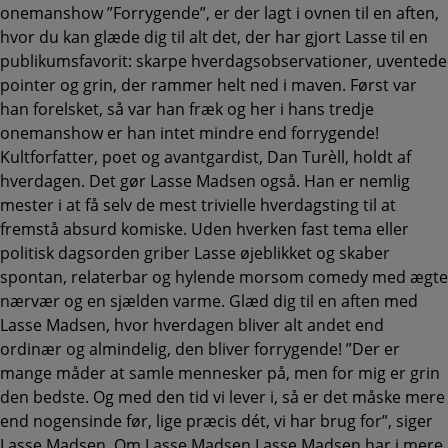
onemanshow ”Forrygende”, er der lagt i ovnen til en aften,
hvor du kan glæde dig til alt det, der har gjort Lasse til en
publikumsfavorit: skarpe hverdagsobservationer, uventede
pointer og grin, der rammer helt ned i maven. Først var
han forelsket, så var han fræk og her i hans tredje
onemanshow er han intet mindre end forrygende!
Kultforfatter, poet og avantgardist, Dan Turèll, holdt af
hverdagen. Det gør Lasse Madsen også. Han er nemlig
mester i at få selv de mest trivielle hverdagsting til at
fremstå absurd komiske. Uden hverken fast tema eller
politisk dagsorden griber Lasse øjeblikket og skaber
spontan, relaterbar og hylende morsom comedy med ægte
nærvær og en sjælden varme. Glæd dig til en aften med
Lasse Madsen, hvor hverdagen bliver alt andet end
ordinær og almindelig, den bliver forrygende! ”Der er
mange måder at samle mennesker på, men for mig er grin
den bedste. Og med den tid vi lever i, så er det måske mere
end nogensinde før, lige præcis dét, vi har brug for”, siger
Lasse Madsen. Om Lasse Madsen Lasse Madsen har i mere