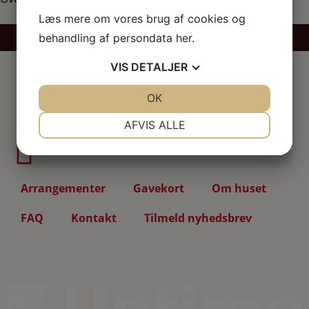
Læs mere om vores brug af cookies og
behandling af persondata
her
.
BOOK OVERNATNING
VIS
DETALJER
JA
NEJ
OK
JA
NEJ
NØDVENDIGE
PRÆFERENCER
AFVIS ALLE
JA
NEJ
JA
NEJ
MARKETING
STATISTIK
Arrangementer
Gavekort
Om huset
FAQ
Kontakt
Tilmeld nyhedsbrev