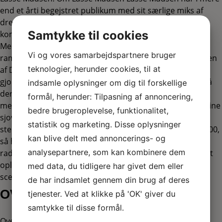
end et årti begejstret publikum med sit særlige miks af
drenget charme, skæv humor og evnen til at finde det
Samtykke til cookies
komiske i selv de mest almindelige hverdagssituationer.
Med sin underspillede energi og en timing, der altid
Vi og vores samarbejdspartnere bruger
rammer plet, har han for længst slået sit navn fast som en
teknologier, herunder cookies, til at
af Danmarks mest populære standupkomikere. Det har
gjort ham til en meget relaterbar komiker og er nok også
indsamle oplysninger om dig til forskellige
derfor han har en følgerskare på SoMe på 250.000
formål, herunder: Tilpasning af annoncering,
mennesker, som griner med hver gang han deler én af sine
bedre brugeroplevelse, funktionalitet,
sjove videoer med kærlige parodier på situationer og
statistik og marketing. Disse oplysninger
stereotyper, vi alle kender. Hvis ikke du er en af de 250.000,
kan blive delt med annoncerings- og
så har du måske set ham i fjernsynet eller hørt ham i
analysepartnere, som kan kombinere dem
radioen og podcast. Du skal dog ikke snyde dig selv for at
opleve ham dér, hvor han er allerbedst – nemlig på
med data, du tidligere har givet dem eller
scenen!
de har indsamlet gennem din brug af deres
OVERNATNING
tjenester. Ved at klikke på 'OK' giver du
samtykke til disse formål.
Overnat i hjertet af Svendborg efter showet