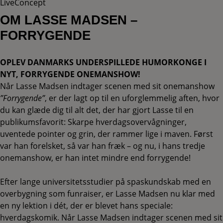
LiveConcept
OM LASSE MADSEN –
FORRYGENDE
OPLEV DANMARKS UNDERSPILLEDE HUMORKONGE I
NYT, FORRYGENDE ONEMANSHOW!
Når Lasse Madsen indtager scenen med sit onemanshow
”Forrygende”
, er der lagt op til en uforglemmelig aften, hvor
du kan glæde dig til alt det, der har gjort Lasse til en
publikumsfavorit: Skarpe hverdagsovervågninger,
uventede pointer og grin, der rammer lige i maven. Først
var han forelsket, så var han fræk – og nu, i hans tredje
onemanshow, er han intet mindre end forrygende!
Efter lange universitetsstudier på spaskundskab med en
overbygning som funraiser, er Lasse Madsen nu klar med
en ny lektion i dét, der er blevet hans speciale:
hverdagskomik. Når Lasse Madsen indtager scenen med sit