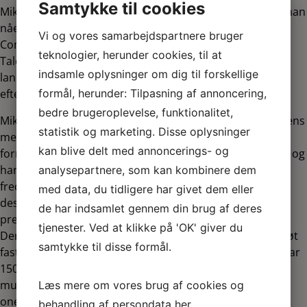
Samtykke til cookies
Mikkel Klint Thorius fik sit gennembrud som 20-årig, da han
nåede finalen i DM i stand-up. Siden vandt han i 2017
Vi og vores samarbejdspartnere bruger
Comedy Fight Club og blev samme år nomineret til
teknologier, herunder cookies, til at
Talentprisen ved TV2’s ZULU Comedy Galla. Året efter
indsamle oplysninger om dig til forskellige
lancerede Mikkel sit første onemanshow Hvid Skyld,
formål, herunder: Tilpasning af annoncering,
efterfulgt af Vanvittigt (2020) og 100% Måske (2023).
bedre brugeroplevelse, funktionalitet,
Mikkel er udover sine populære onemanshows én af tidens
statistik og marketing. Disse oplysninger
mest profilerede komikere. Vi har tidligere i år haft
kan blive delt med annoncerings- og
fornøjelsen af Mikkel i den 9. sæson af TV2’s Stormester, og
han kommer i løbet af efteråret til at indgå i DR’s nye
analysepartnere, som kan kombinere dem
fredagsunderholdningsprogram OPTUR. Han medvirker
med data, du tidligere har givet dem eller
desuden i næste sæson af Verdensmænd, der har
de har indsamlet gennem din brug af deres
premiere i september 2025 på TV2’s streamingtjenester.
tjenester. Ved at klikke på 'OK' giver du
Derudover er Mikkel sammen med komiker Michael Schøt
samtykke til disse formål.
fast medvært i podcasten Dybt Go’ Nat Danmark, som har
150.000 månedlige lyttere. Så der er dermed masser af
muligheder for at varme op til hans kommende
Læs mere om vores brug af cookies og
onemanshow.
behandling af persondata
her
.