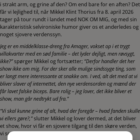
i strakt arm, og grine af den? Om end bare for en aften? Det
får vi lejlighed til, når Mikkel Klint Thorius fra 8. april 2026
tager på tour rundt i landet med NOK OM MIG, og med sin
karakteristisk selvironiske humor giver os et anderledes og
noget sjovere verdenssyn.
Jeg er en middelklasse-dreng fra Amager, vokset op i et trygt
villakvarter med en sød familie – det lyder dejligt, men røvsygt,
ikke?”
spørger Mikkel og fortsætter;
“Derfor handler det her
show ikke om mig. For der sker alle mulige sindssyge ting, som
er langt mere interessante at snakke om. I ved, alt det med at vi
bliver slaver af internettet, den nye verdensorden og mænd der
får lavet falske biceps. Bare rolig – jeg lover, det ikke bliver et
show, man går nedtrykt ud fra.”
“Vi skal kunne grine af alt, hvad der foregår – hvad fanden skulle
vi ellers gøre?,”
slutter Mikkel og lover dermed, at det bliver
et show, hvor vi får en sjovere tilgang til den skøre verden,
vi senere skal ud i igen.