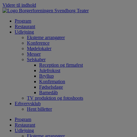
Videre til indhold
Program
Restaurant
Udlejning
Eksterne arrangører
Konference
Mødelokaler
Messer
Selskaber
Reception og firmafest
Julefrokost
Bryllup
Konfirmation
Fødselsdage
Barnedåb
TV produktion og fotoshoots
Erhvervsklub
Hent billetter
Program
Restaurant
Udlejning
Eksterne arrangører