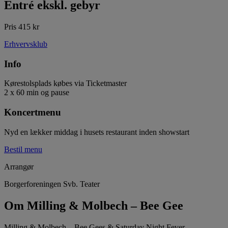
Entré ekskl. gebyr
Pris 415 kr
Erhvervsklub
Info
Kørestolsplads købes via Ticketmaster
2 x 60 min og pause
Koncertmenu
Nyd en lækker middag i husets restaurant inden showstart
Bestil menu
Arrangør
Borgerforeningen Svb. Teater
Om Milling & Molbech – Bee Gee
Milling & Molbech – Bee Gees & Saturday Night Fever