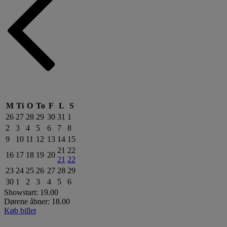
M
Ti
O
To
F
L
S
26
27
28
29
30
31
1
2
3
4
5
6
7
8
9
10
11
12
13
14
15
21
22
16
17
18
19
20
21
22
23
24
25
26
27
28
29
30
1
2
3
4
5
6
Showstart: 19.00
Dørene åbner: 18.00
Køb billet