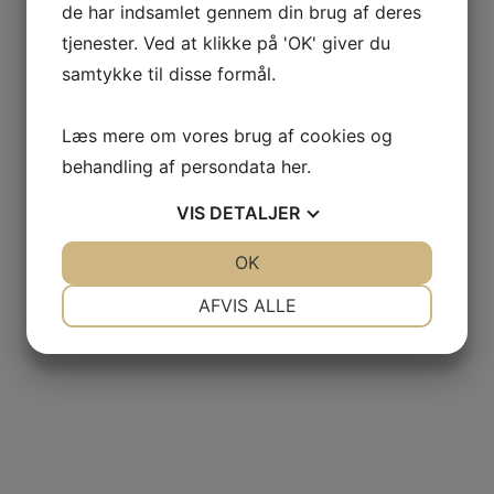
de har indsamlet gennem din brug af deres
tjenester. Ved at klikke på 'OK' giver du
samtykke til disse formål.
Læs mere om vores brug af cookies og
behandling af persondata
her
.
VIS
DETALJER
JA
NEJ
OK
JA
NEJ
NØDVENDIGE
PRÆFERENCER
AFVIS ALLE
JA
NEJ
JA
NEJ
MARKETING
STATISTIK