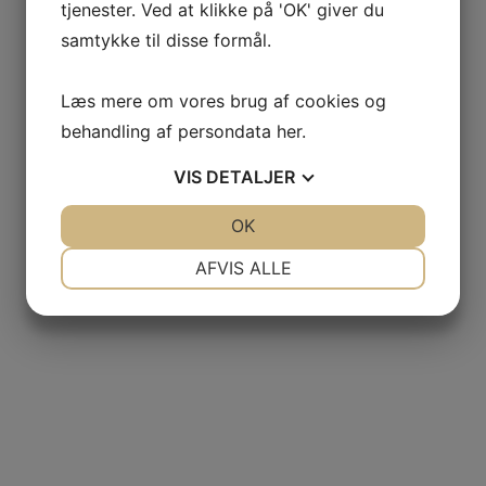
tjenester. Ved at klikke på 'OK' giver du
samtykke til disse formål.
Læs mere om vores brug af cookies og
behandling af persondata
her
.
VIS
DETALJER
JA
NEJ
OK
JA
NEJ
NØDVENDIGE
PRÆFERENCER
AFVIS ALLE
JA
NEJ
JA
NEJ
MARKETING
STATISTIK