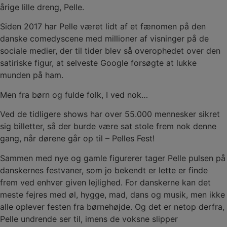
årige lille dreng, Pelle.
Siden 2017 har Pelle været lidt af et fænomen på den
danske comedyscene med millioner af visninger på de
sociale medier, der til tider blev så overophedet over den
satiriske figur, at selveste Google forsøgte at lukke
munden på ham.
Men fra børn og fulde folk, I ved nok…
Ved de tidligere shows har over 55.000 mennesker sikret
sig billetter, så der burde være sat stole frem nok denne
gang, når dørene går op til – Pelles Fest!
Sammen med nye og gamle figurerer tager Pelle pulsen på
danskernes festvaner, som jo bekendt er lette er finde
frem ved enhver given lejlighed. For danskerne kan det
meste fejres med øl, hygge, mad, dans og musik, men ikke
alle oplever festen fra børnehøjde. Og det er netop derfra,
Pelle undrende ser til, imens de voksne slipper