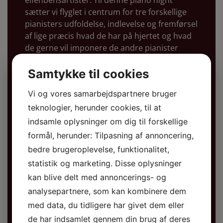
sætter vi flyglet i centrum for tre forskellige
pianisters udfoldelse, indlevelse og fremførsel
af lige præcis hvad de har på hjertet og hvad
de gerne vil imponere de andre pianister
med. Publikum kommer til at opleve at det
samme instrument både lyder og swinger
Samtykke til cookies
forskelligt alt efter hvilken pianist der sætter
Vi og vores samarbejdspartnere bruger
sig bag tangenterne og åbner for musikkens
tilstedeværelse i rummet.
teknologier, herunder cookies, til at
indsamle oplysninger om dig til forskellige
Sascha Dupont; gudsbenådet improvisator og
formål, herunder: Tilpasning af annoncering,
underholder, Lars DK; soulfull pianist og
bedre brugeroplevelse, funktionalitet,
sanger og Esben Just der til den dag idag tror
han kommer fra New Orleans, vil på skift
statistik og marketing. Disse oplysninger
sætte sig bag instrumentet og gøre det de er
kan blive delt med annoncerings- og
bedst til; løfte stemningen, give sjælen ro og
analysepartnere, som kan kombinere dem
kroppen lyst til deltage med sang og klap. De
med data, du tidligere har givet dem eller
vil spille for hinanden, for publikum og for at
de har indsamlet gennem din brug af deres
gøre instrumentet mest mulig ære.