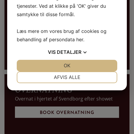
tjenester. Ved at klikke på 'OK' giver du
De vil være på scenen samtidig og selvom det
samtykke til disse formål.
starter med bare en pianist bag flyglet, ender
det ofte med en 6 hændig, hvor klaverløven,
Læs mere om vores brug af cookies og
tagentbetvingeren og elfenbens-artisten
spiller sig helt ud, til publikums udelte
behandling af persondata
her
.
begejstring og jubel.”
VIS
DETALJER
JA
NEJ
OK
JA
NEJ
NØDVENDIGE
PRÆFERENCER
AFVIS ALLE
JA
NEJ
JA
NEJ
OVERNATNING
MARKETING
STATISTIK
Overnat i hjertet af Svendborg efter showet
BOOK OVERNATNING