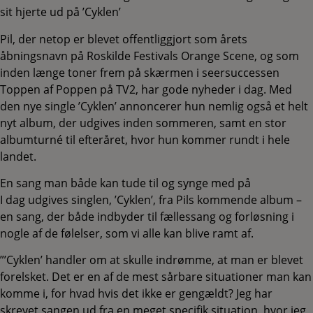
sit hjerte ud på ’Cyklen’
Pil, der netop er blevet offentliggjort som årets
åbningsnavn på Roskilde Festivals Orange Scene, og som
inden længe toner frem på skærmen i seersuccessen
Toppen af Poppen på TV2, har gode nyheder i dag. Med
den nye single ’Cyklen’ annoncerer hun nemlig også et helt
nyt album, der udgives inden sommeren, samt en stor
albumturné til efteråret, hvor hun kommer rundt i hele
landet.
En sang man både kan tude til og synge med på
I dag udgives singlen, ’Cyklen’, fra Pils kommende album –
en sang, der både indbyder til fællessang og forløsning i
nogle af de følelser, som vi alle kan blive ramt af.
”’Cyklen’ handler om at skulle indrømme, at man er blevet
forelsket. Det er en af de mest sårbare situationer man kan
komme i, for hvad hvis det ikke er gengældt? Jeg har
skrevet sangen ud fra en meget specifik situation, hvor jeg