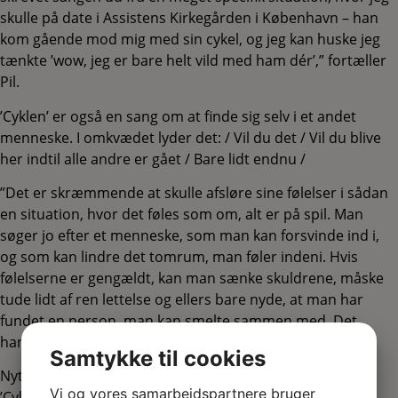
skulle på date i Assistens Kirkegården i København – han
kom gående mod mig med sin cykel, og jeg kan huske jeg
tænkte ’wow, jeg er bare helt vild med ham dér’,” fortæller
Pil.
’Cyklen’ er også en sang om at finde sig selv i et andet
menneske. I omkvædet lyder det: / Vil du det / Vil du blive
her indtil alle andre er gået / Bare lidt endnu /
”Det er skræmmende at skulle afsløre sine følelser i sådan
en situation, hvor det føles som om, alt er på spil. Man
søger jo efter et menneske, som man kan forsvinde ind i,
og som kan lindre det tomrum, man føler indeni. Hvis
følelserne er gengældt, kan man sænke skuldrene, måske
tude lidt af ren lettelse og ellers bare nyde, at man har
fundet en person, man kan smelte sammen med. Det
handler sangen også om,” fortsætter hun.
Samtykke til cookies
Nyt album og omfattende efterårsturné
Vi og vores samarbejdspartnere bruger
’Cyklen’ er tredje single fra Pils kommende album, der