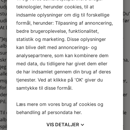
udgives inden sommeren 2026. Det bliver Pils tredje
teknologier, herunder cookies, til at
studiealbum – hendes første album ’Kom Vi Flyver Siger Du’
indsamle oplysninger om dig til forskellige
udkom i februar 2022 og i februar 2024 udkom ’Hvis Du Tør
formål, herunder: Tilpasning af annoncering,
At Drømme’.
bedre brugeroplevelse, funktionalitet,
”Jeg har virkelig følt alle mine følelser undervejs i den her
statistik og marketing. Disse oplysninger
albumproces. Når jeg tænker tilbage, har jeg både været
kan blive delt med annoncerings- og
sur, glad, frustreret, skuffet og håbefuld, mens jeg har
analysepartnere, som kan kombinere dem
skrevet de her sange – og pludselig var det er album. Puha,
med data, du tidligere har givet dem eller
jeg ville virkelig være et nervevrag, hvis jeg ikke kunne få
de har indsamlet gennem din brug af deres
alle mine tanker ud på den her måde. Derfor glæder jeg
tjenester. Ved at klikke på 'OK' giver du
mig også helt vildt, til at sangene skal ramme nogens ører,
for det plejer at bekræfte mig i, at jeg ikke er den eneste,
samtykke til disse formål.
der sejler lidt rundt i alle følelserne nogle gange,” fortæller
Pil.
Læs mere om vores brug af cookies og
behandling af persondata
her
.
Til oktober drager hun med sit band ud på en omfattende
albumturné, der tager dem forbi hele 22 forskellige
VIS
DETALJER
spillesteder – blandt andet to aftener i Koncertsalen i DR