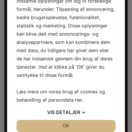
indsamle oplysninger om dig til forskellige
eneste dedikerede Coldplay tribute band.
formål, herunder: Tilpasning af annoncering,
Med snart 150 koncerter bag sig er bandet
bedre brugeroplevelse, funktionalitet,
kendt for deres evne til at fange Coldplays lyd,
energi og nærvær ? både musikalsk og visuelt.
statistik og marketing. Disse oplysninger
Med de karakteristiske malede instrumenter
kan blive delt med annoncerings- og
og scenedekorationer og farverige lyseffekter
analysepartnere, som kan kombinere dem
leverer
A Rush of Coldplay
en
med data, du tidligere har givet dem eller
koncertoplevelse, der føles som en ægte
de har indsamlet gennem din brug af deres
Coldplay-aften.
tjenester. Ved at klikke på 'OK' giver du
Paradise Tour 2026
er mere end bare en
samtykke til disse formål.
hyldest ? det er en musikalsk fejring af et af
2010?ernes mest indflydelsesrige albums og
Læs mere om vores brug af cookies og
en rejse ind i Coldplays drømmende og
behandling af persondata
her
.
livsbekræftende univers. Det er for de
inkarnerede fans, for dem der først nu
VIS
DETALJER
opdager musikken, og for alle, der savner at
stå i et hav af lys og synge med på sange, der
JA
NEJ
OK
JA
NEJ
samler generationer.