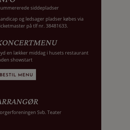
ummererede siddepladser
andicap og ledsager pladser købes via
icketmaster på tlf nr. 38481633.
KONCERTMENU
yd en lækker middag i husets restaurant
nden showstart
BESTIL MENU
ARRANGØR
orgerforeningen Svb. Teater