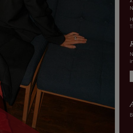
N
H
T
N
i
B