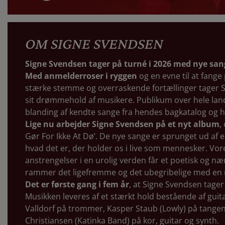
OM SIGNE SVENDSEN
Signe Svendsen tager på turné i 2026 med nye sang
Med anmelderroser i ryggen
og en evne til at fange
stærke stemme og overraskende fortællinger tager 
sit drømmehold af musikere. Publikum over hele land
blanding af kendte sange fra hendes bagkatalog og he
Lige nu arbejder Signe Svendsen på et nyt album
,
Gør For Ikke At Dø’. De nye sange er sprunget ud af e
hvad det er, der holder os i live som mennesker. Vor
anstrengelser i en urolig verden får et poetisk og næ
rammer det ligefremme og det ubegribelige med en
Det er første gang i fem år
, at Signe Svendsen tage
Musikken leveres af et stærkt hold bestående af gui
Valldorf på trommer, Kasper Staub (Lowly) på tange
Christiansen (Katinka Band) på kor, guitar og synth.