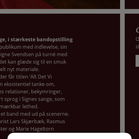
O
e, i stærkeste bandopstilling
s
 publikum med indlevelse, sin
Signe Svendsen på turné med
et kan glæde sig til en smuk
lt nyt materiale.
 der får titlen ‘Alt Det Vi
n eksistentiel tanke om,
es relationer, bekymringer,
rt sprog i Signes sange, som
 mærkbar lethed.
r et band med ud på scenerne.
tarist Lars Skjærbæk, Rasmus
nter og Marie Hageltorn