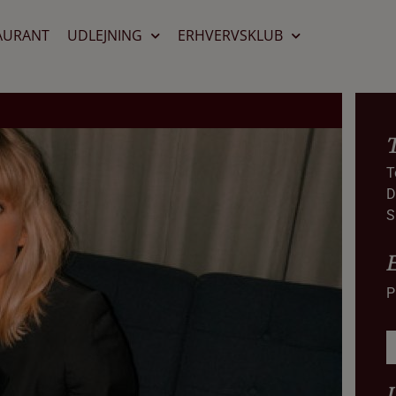
AURANT
UDLEJNING
ERHVERVSKLUB
T
D
S
P