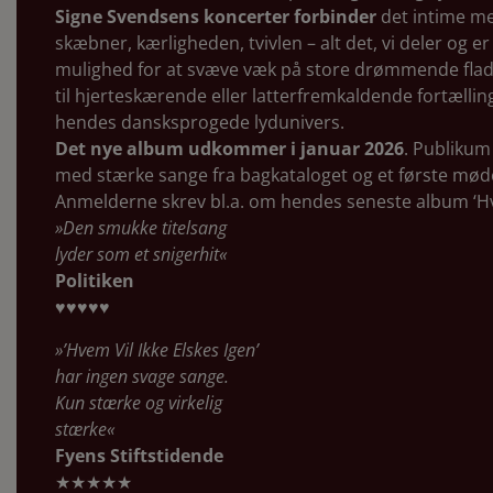
Signe Svendsens koncerter forbinder
det intime me
skæbner, kærligheden, tvivlen – alt det, vi deler og er
mulighed for at svæve væk på store drømmende flade
til hjerteskærende eller latterfremkaldende fortællin
hendes dansksprogede lydunivers.
Det nye album udkommer i januar 2026
. Publikum
med stærke sange fra bagkataloget og et første møde
Anmelderne skrev bl.a. om hendes seneste album ‘Hvem
»Den smukke titelsang
lyder som et snigerhit«
Politiken
♥♥♥♥♥
»’Hvem Vil Ikke Elskes Igen’
har ingen svage sange.
Kun stærke og virkelig
stærke«
Fyens Stiftstidende
★★★★★