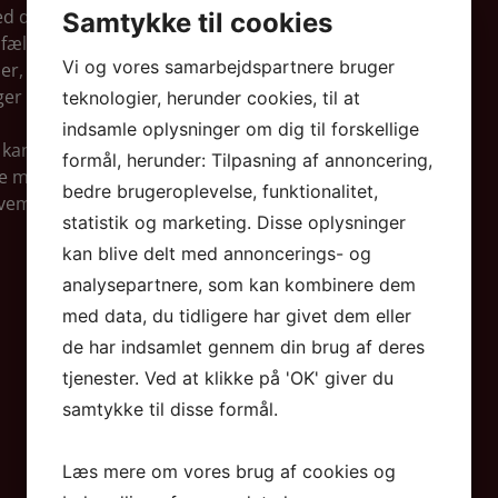
d det storladne i sange om
Samtykke til cookies
 fælles om. Der bliver rig
Vi og vores samarbejdspartnere bruger
r, sidde helt fremme i sædet
ger og blive tæt omsluttet af
teknologier, herunder cookies, til at
indsamle oplysninger om dig til forskellige
 kan derfor se frem til koncerter
formål, herunder: Tilpasning af annoncering,
 med helt nyt materiale.
bedre brugeroplevelse, funktionalitet,
 Vil Ikke Elskes Igen’ (2022):
statistik og marketing. Disse oplysninger
kan blive delt med annoncerings- og
analysepartnere, som kan kombinere dem
med data, du tidligere har givet dem eller
de har indsamlet gennem din brug af deres
tjenester. Ved at klikke på 'OK' giver du
samtykke til disse formål.
Læs mere om vores brug af cookies og