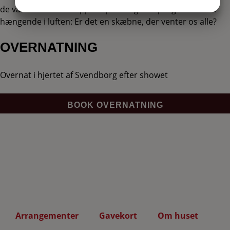
JA
NEJ
JA
NEJ
de varme hænder slipper op. Særligt et spørgsmål bliver
hængende i luften: Er det en skæbne, der venter os alle?
MARKETING
STATISTIK
OVERNATNING
Overnat i hjertet af Svendborg efter showet
BOOK OVERNATNING
Arrangementer
Gavekort
Om huset