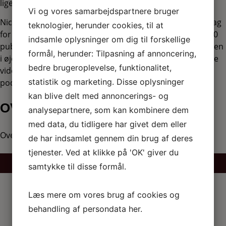
ligeledes på vej ud i verden.
Vi og vores samarbejdspartnere bruger
Nicklas er en blændende formidler, der har holdt foredrag
teknologier, herunder cookies, til at
for alt fra mindre faggrupper til fyldte sale med over 3000
indsamle oplysninger om dig til forskellige
publikummer. Han fanger hele salen og formidler sin viden
formål, herunder: Tilpasning af annoncering,
i øjenhøjde og med masser af humor. Hans imponerende
bedre brugeroplevelse, funktionalitet,
viden og formidling kan også opleves i den populære DR
statistik og marketing. Disse oplysninger
podcast “Jagten på det evige liv”.
kan blive delt med annoncerings- og
OVERNATNING
analysepartnere, som kan kombinere dem
med data, du tidligere har givet dem eller
Overnat i hjertet af Svendborg efter showet
de har indsamlet gennem din brug af deres
tjenester. Ved at klikke på 'OK' giver du
BOOK OVERNATNING
samtykke til disse formål.
Læs mere om vores brug af cookies og
behandling af persondata
her
.