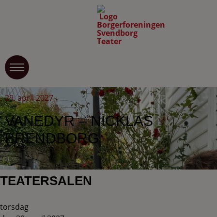
29. april 2027
VANEDYR – NICKLAS
BRENDBORG
TEATERSALEN
torsdag