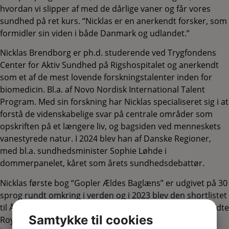
hvordan vi slipper af med de dårlige vaner og får vores
sundhed på ret kurs. “Nicklas er en anerkendt forsker, som
formidler sin viden i både Danmark og udlandet.”
Nicklas Brendborg er ph.d. studerende ved Trygfondens
Center for Aktiv Sundhed på Rigshospitalet og anerkendt
som et af de mest lovende forskningstalenter inden for
biomedicin. Bl.a. af Novo Nordisk International Talent
Program. Med sin forskning har Nicklas specialiseret sig i at
forstå de videnskabelige svar på centrale områder som
opskriften på et længere liv, og bagsiden ved menneskets
vanestyrede natur. I 2024 blev han af Danske Regioner,
med bl.a. sundhedsminister Sophie Løhde i
dommerpanelet, kåret som årets sundhedsdebattør.
Nicklas første bog “Gopler Ældes Baglæns” er udgivet på 30
sprog rundt omkring i verden og i 2023 blev den shortlistet
til Årets Videnskabsbog på globalt plan af det prestigefyldte
Samtykke til cookies
Royal Society i London. Hans anden bog “Vanedyr” er