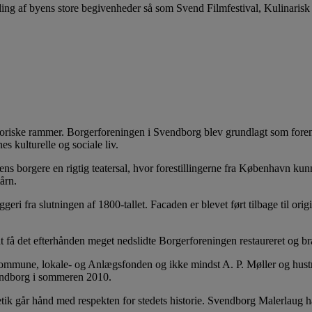
vikling af byens store begivenheder så som Svend Filmfestival, Kulin
toriske rammer. Borgerforeningen i Svendborg blev grundlagt som fore
s kulturelle og sociale liv.
ns borgere en rigtig teatersal, hvor forestillingerne fra København ku
årn.
geri fra slutningen af 1800-tallet. Facaden er blevet ført tilbage til orig
t få det efterhånden meget nedslidte Borgerforeningen restaureret og bra
 Kommune, lokale- og Anlægsfonden og ikke mindst A. P. Møller og hust
endborg i sommeren 2010.
etik går hånd med respekten for stedets historie. Svendborg Malerlaug ha