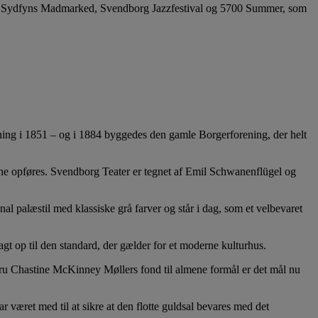
arisk Sydfyns Madmarked, Svendborg Jazzfestival og 5700 Summer, som
ning i 1851 – og i 1884 byggedes den gamle Borgerforening, der helt
nne opføres. Svendborg Teater er tegnet af Emil Schwanenflügel og
inal palæstil med klassiske grå farver og står i dag, som et velbevaret
gt op til den standard, der gælder for et moderne kulturhus.
ru Chastine McKinney Møllers fond til almene formål er det mål nu
r været med til at sikre at den flotte guldsal bevares med det