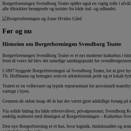
Borgerforeningen Svendborg Teater spiller også en vigtig rolle i af
alle tiltrækker besøgende og turister fra både ind- og udlandet.
Før og nu
Historien om Borgerforeningen Svendborg Teater
Borgerforeningen Svendborg Teater er et nyt moderne kulturhus i his
frem til vores tid blev det naturlige samlingspunkt for svendborgenserne
I 1897 byggede Borgerforeningen så Svendborg Teater, for at give bye
Th. Hoffmann og betragtes som en arkitektonisk perle og et lokalt fyrt
Teatret er en velbevaret og typisk repræsentant for provinsielt teaterbyg
vartegn i byen.
Gennem de sidste knap 40 år har der været gjort adskillige forsøg på a
Via solide bidrag fra både erhvervslivet, privatpersoner, Svendborg
endelig realiseret med åbningen af Borgerforeningen – Kulturhus Sv
Den nye Borgerforening er et hus, hvor logistik, funktionalitet og æst