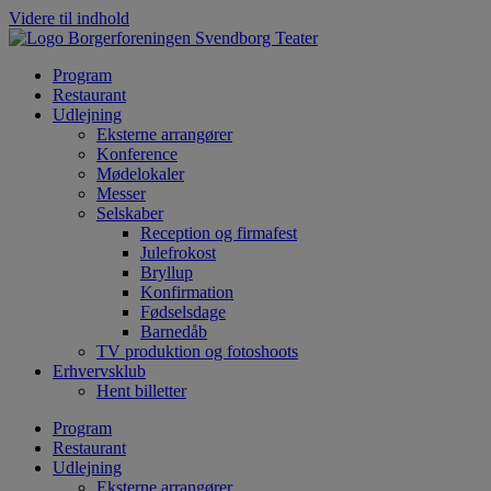
Videre til indhold
Program
Restaurant
Udlejning
Eksterne arrangører
Konference
Mødelokaler
Messer
Selskaber
Reception og firmafest
Julefrokost
Bryllup
Konfirmation
Fødselsdage
Barnedåb
TV produktion og fotoshoots
Erhvervsklub
Hent billetter
Program
Restaurant
Udlejning
Eksterne arrangører